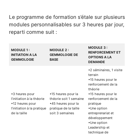
Le programme de formation s’étale sur plusieurs
modules personnalisables sur 3 heures par jour,
reparti comme suit :
MODULE 3 :
MODULE 1 :
MODULE 2 :
RENFORCEMENT ET
INITIATION A LA
GEMMOLOGIE DE
OPTIONS A LA
GEMMOLOGIE
BASE
DEMANDE
•2 séminaires, 1 visite
terrain
•15 heures pour le
renforcement de la
théorie
•3 heures pour
•15 heures pour la
•15 heures pour le
l’initiation à la théorie
théorie soit 1 semaine
renforcement de la
•12 heures pour
•45 heures pour la
pratique
l’initiation à la pratique
pratique de la taille
•Une option
de la taille
soit 3 semaines
entreprenariat et
développement
•Une option
Leadership et
technique de